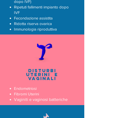
dopo IVF)
Ripetuti fallimenti impianto dopo
IVF
Fecondazione assistita
Ridotta riserva ovarica
Immunologia riproduttiva
Disturbi
Uterini e
vaginali
Endometriosi
Fibromi Uterini
Vaginiti e vaginosi batteriche